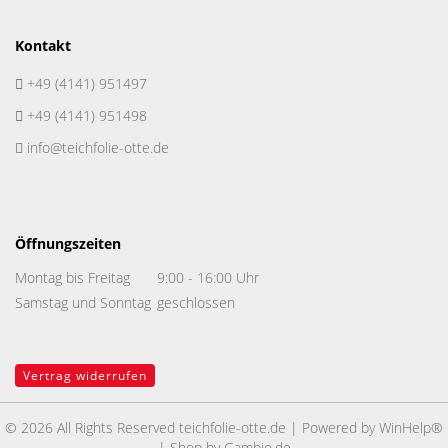
Kontakt
+49 (4141) 951497
+49 (4141) 951498
info@teichfolie-otte.de
Öffnungszeiten
Montag bis Freitag
9:00 - 16:00 Uhr
Samstag und Sonntag
geschlossen
Vertrag widerrufen
© 2026 All Rights Reserved
teichfolie-otte.de
| Powered by
WinHelp®
| Shop by
Gambio.de